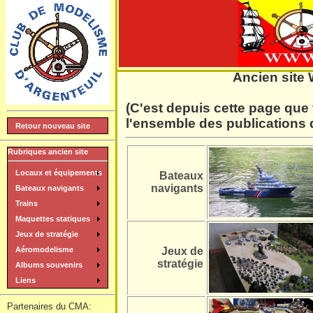
]
Ancien site 
(C'est depuis cette page qu
l'ensemble des publications 
Retour nouveau site
Rubriques ancien site
Locaux et équipements
Bateaux
navigants
Bateaux navigants
Trains
Maquettes statiques
Jeux de stratégie
Aéromodelisme
Jeux de
stratégie
Albums souvenirs
Liens
Partenaires du CMA: