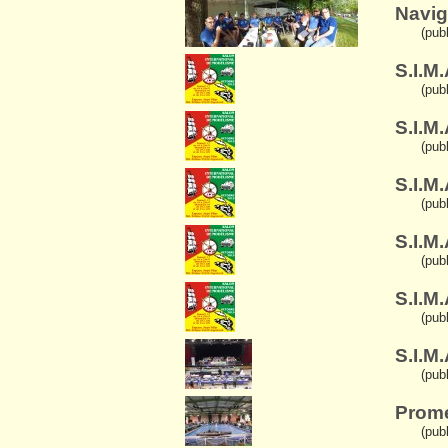
Navig
(pub
S.I.M
(pub
S.I.M.
(pub
S.I.M.
(pub
S.I.M.
(pub
S.I.M
(pub
S.I.M
(pub
Prome
(pub