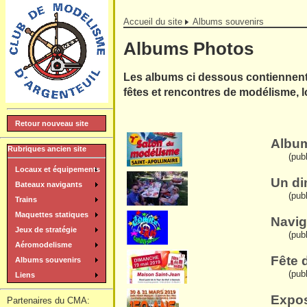
Accueil du site
Albums souvenirs
Albums Photos
Les albums ci dessous contiennent 
fêtes et rencontres de modélisme, l
Retour nouveau site
Album
Rubriques ancien site
(pub
Locaux et équipements
Un di
Bateaux navigants
(pub
Trains
Maquettes statiques
Navig
Jeux de stratégie
(pub
Aéromodelisme
Fête 
Albums souvenirs
(pub
Liens
Expos
Partenaires du CMA: