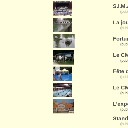
S.I.M
(pub
La jo
(pub
Fortu
(publ
Le CM
(pub
Fête 
(publ
Le CM
(pub
L’exp
(publ
Stand
(pub