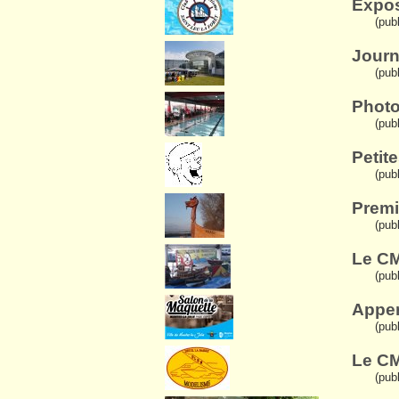
Expos
(pub
Journ
(publ
Photo
(publ
Petit
(pub
Premi
(pub
Le CM
(pub
Apper
(pub
Le CM
(pub