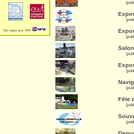
(publ
Expos
(publ
Expos
Site realise avec SPIP
(pub
Salon
(pub
Expos
(pub
Navig
(pub
Fête 
(publ
Souve
(pub
Degus