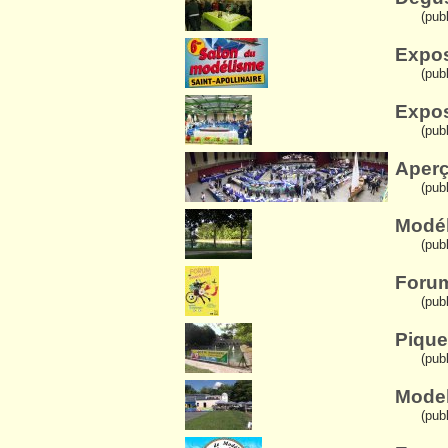
(publ
Expos
(pub
Expos
(pub
Aperç
(pub
Modél
(pub
Forum
(pub
Pique
(publ
Model
(publ