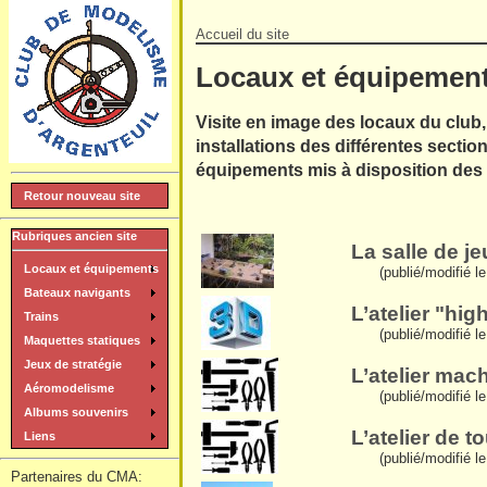
Accueil du site
Locaux et équipemen
Visite en image des locaux du club
installations des différentes section
équipements mis à disposition des 
Retour nouveau site
Rubriques ancien site
La salle de j
Locaux et équipements
(publié/modifié l
Bateaux navigants
L’atelier "hi
Trains
(publié/modifié l
Maquettes statiques
Jeux de stratégie
L’atelier mach
Aéromodelisme
(publié/modifié l
Albums souvenirs
L’atelier de 
Liens
(publié/modifié le
Partenaires du CMA: