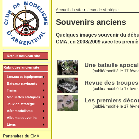
Accueil du site
Jeux de stratégie
Souvenirs anciens
Quelques images souvenir du début
CMA, en 2008/2009 avec les première
Retour nouveau site
Une bataille apocal
Rubriques ancien site
(publié/modifié le 17 févri
Locaux et équipements
Revue des troupes a
Bateaux navigants
(publié/modifié le 17 févri
Trains
Maquettes statiques
Les premiers décor
Jeux de stratégie
(publié/modifié le 17 févri
Aéromodelisme
Albums souvenirs
Liens
Partenaires du CMA: