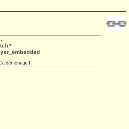
.
atch?
layer_embedded
. Ca déménage !