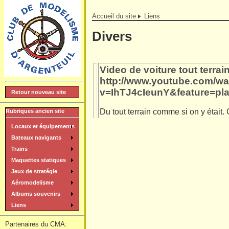
Accueil du site
Liens
Divers
Video de voiture tout terrain
http://www.youtube.com/w
v=IhTJ4cIeunY&feature=p
Retour nouveau site
Du tout terrain comme si on y était
Rubriques ancien site
Locaux et équipements
Bateaux navigants
Trains
Maquettes statiques
Jeux de stratégie
Aéromodelisme
Albums souvenirs
Liens
Partenaires du CMA: