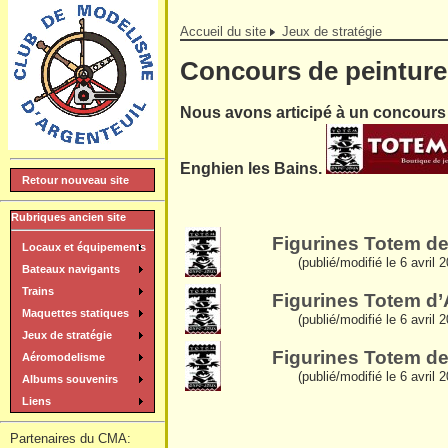
Accueil du site
Jeux de stratégie
Concours de peintur
Nous avons articipé à un concours 
Enghien les Bains.
Retour nouveau site
Rubriques ancien site
Figurines Totem de
Locaux et équipements
(publié/modifié le 6 avril 
Bateaux navigants
Trains
Figurines Totem d
Maquettes statiques
(publié/modifié le 6 avril 
Jeux de stratégie
Figurines Totem de
Aéromodelisme
(publié/modifié le 6 avril 
Albums souvenirs
Liens
Partenaires du CMA: