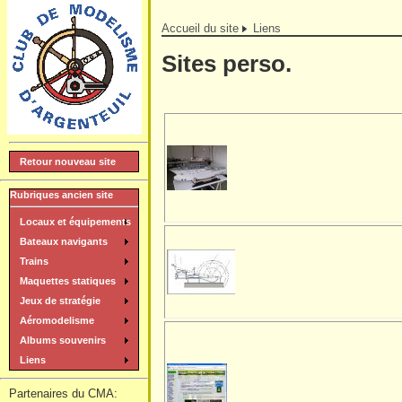
Accueil du site
Liens
Sites perso.
Retour nouveau site
Rubriques ancien site
Locaux et équipements
Bateaux navigants
Trains
Maquettes statiques
Jeux de stratégie
Aéromodelisme
Albums souvenirs
Liens
Partenaires du CMA: